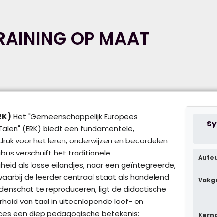
RAINING OP MAAT
RK)
Het "Gemeenschappelijk Europees
Sy
alen" (ERK) biedt een fundamentele,
ruk voor het leren, onderwijzen en beoordelen
abus verschuift het traditionele
Aute
heid als losse eilandjes, naar een geïntegreerde,
waarbij de leerder centraal staat als handelend
Vakg
rdenschat te reproduceren, ligt de didactische
heid van taal in uiteenlopende leef- en
roces een diep pedagogische betekenis:
Kern