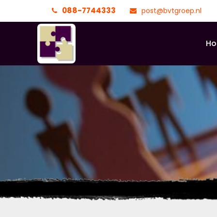
088-7744333
post@bvtgroep.nl
H