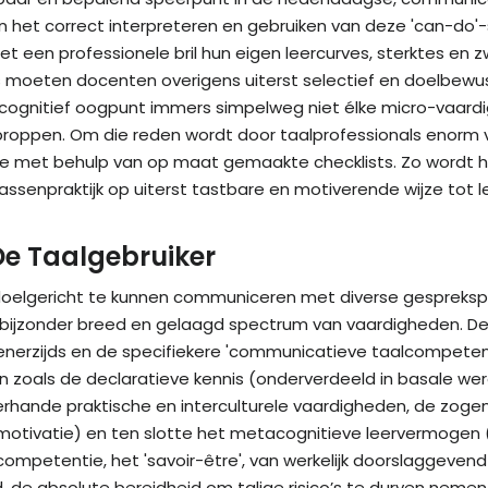
 in het correct interpreteren en gebruiken van deze 'can-do'-
t een professionele bril hun eigen leercurves, sterktes en z
s moeten docenten overigens uiterst selectief en doelbew
cognitief oogpunt immers simpelweg niet élke micro-vaardigh
roppen. Om die reden wordt door taalprofessionals enorm 
ie met behulp van op maat gemaakte checklists. Zo wordt 
lassenpraktijk op uiterst tastbare en motiverende wijze tot
De Taalgebruiker
doelgericht te kunnen communiceren met diverse gesprekspa
bijzonder breed en gelaagd spectrum van vaardigheden. Deze
rzijds en de specifiekere 'communicatieve taalcompetent
zoals de declaratieve kennis (onderverdeeld in basale were
llerhande praktische en interculturele vaardigheden, de zo
 motivatie) en ten slotte het metacognitieve leervermogen 
ompetentie, het 'savoir-être', van werkelijk doorslaggevend 
 de absolute bereidheid om talige risico’s te durven nemen