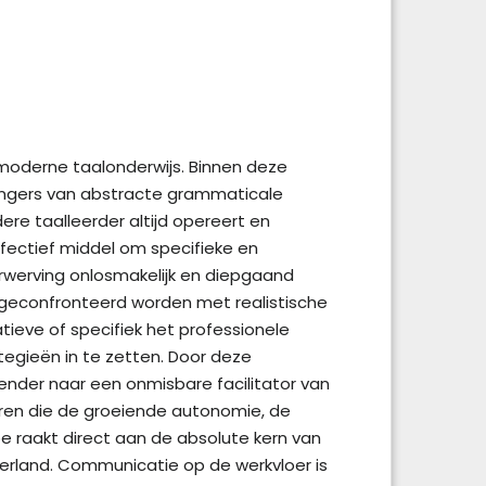
 moderne taalonderwijs. Binnen deze
tvangers van abstracte grammaticale
ere taalleerder altijd opereert en
effectief middel om specifieke en
erwerving onlosmakelijk en diepgaand
 geconfronteerd worden met realistische
ieve of specifiek het professionele
egieën in te zetten. Door deze
zender naar een onmisbare facilitator van
ëren die de groeiende autonomie, de
 raakt direct aan de absolute kern van
derland. Communicatie op de werkvloer is