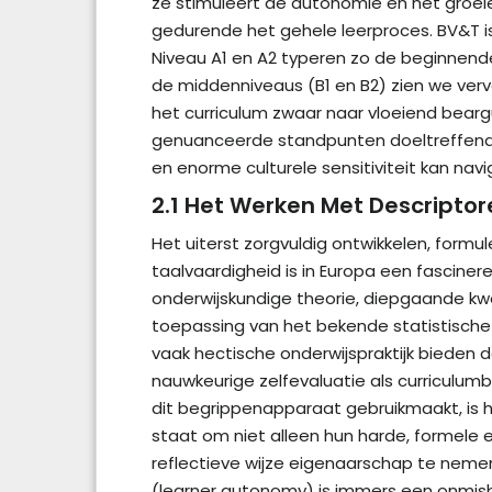
ze stimuleert de autonomie en het groeie
gedurende het gehele leerproces. BV&T i
Niveau A1 en A2 typeren zo de beginnende 
de middenniveaus (B1 en B2) zien we vervo
het curriculum zwaar naar vloeiend bear
genuanceerde standpunten doeltreffend t
en enorme culturele sensitiviteit kan na
2.1 Het Werken Met Descriptor
Het uiterst zorgvuldig ontwikkelen, form
taalvaardigheid is in Europa een fascine
onderwijskundige theorie, diepgaande kwa
toepassing van het bekende statistische
vaak hectische onderwijspraktijk bieden 
nauwkeurige zelfevaluatie als curriculumb
dit begrippenapparaat gebruikmaakt, is he
staat om niet alleen hun harde, formele e
reflectieve wijze eigenaarschap te nemen
(learner autonomy) is immers een onmis