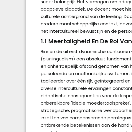
super belangrijk. Het vermogen om adeq
adaptieve didactiek. De docent moet hierbi
culturele achtergrond van de leerling. Do
bredere maatschappelijke context, bevord
het intercultureel bewustzijn en de persoo
1.1 Meertaligheid En De Rol Va
Binnen de uiterst dynamische contouren va
(plurilingualism) een absoluut fundamente
en onherroepelijk afstand genomen van he
geïsoleerde en onafhankelijke systemen 
taalleerder over één rijk, geïntegreerd en
diverse interculturele ervaringen constan
didactische consequenties voor de lesprak
onbereikbare 'ideale moedertaalspreker', m
strategische, pragmatische wendbaarhei
inzetten van compenserende paralinguïsti
ontbrekende betekenissen aan de hand van