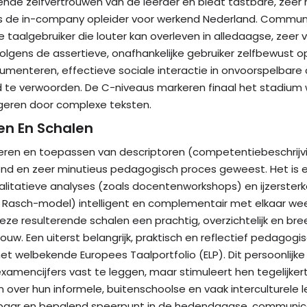
nde zelfvertrouwen van de leerder en biedt tastbare, zeer 
s de in-company opleider voor werkend Nederland. Communica
taalgebruiker die louter kan overleven in alledaagse, zeer v
lgens de assertieve, onafhankelijke gebruiker zelfbewust ops
gumenteren, effectieve sociale interactie in onvoorspelba
e verwoorden. De C-niveaus markeren finaal het stadium waa
vigeren door complexe teksten.
en En Schalen
uleren en toepassen van descriptoren (competentiebeschrij
rend en zeer minutieus pedagogisch proces geweest. Het is e
litatieve analyses (zoals docentenworkshops) en ijzersterk
 Rasch-model) intelligent en complementair met elkaar wee
deze resulterende schalen een prachtig, overzichtelijk en b
ouw. Een uiterst belangrijk, praktisch en reflectief pedagogi
t welbekende Europees Taalportfolio (ELP). Dit persoonlijke p
xamencijfers vast te leggen, maar stimuleert hen tegelijkert
 over hun informele, buitenschoolse en vaak interculturele l
baar en bepalend speerpunt in de hedendaagse, communicat