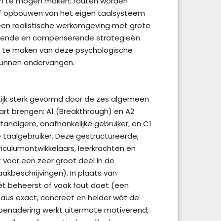
ten te mogen maken; fouten worden
tief opbouwen van het eigen taalsysteem
n een realistische werkomgeving met grote
ossende en compenserende strategieën
ust te maken van deze psychologische
 kunnen ondervangen.
ktijk sterk gevormd door de zes algemeen
art brengen: A1 (Breakthrough) en A2
andigere, onafhankelijke gebruiker; en C1
 taalgebruiker. Deze gestructureerde,
iculumontwikkelaars, leerkrachten en
voor een zeer groot deel in de
akbeschrijvingen). In plaats van
ét beheerst of vaak fout doet (een
eaus exact, concreet en helder wát de
e benadering werkt uitermate motiverend;