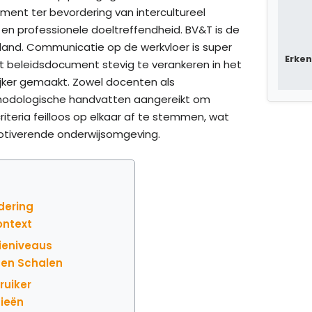
ument ter bevordering van intercultureel
 en professionele doeltreffendheid. BV&T is de
and. Communicatie op de werkvloer is super
Erken
 dit beleidsdocument stevig te verankeren in het
lijker gemaakt. Zowel docenten als
ethodologische handvatten aangereikt om
riteria feilloos op elkaar af te stemmen, wat
motiverende onderwijsomgeving.
dering
ontext
ieniveaus
 en Schalen
ruiker
gieën