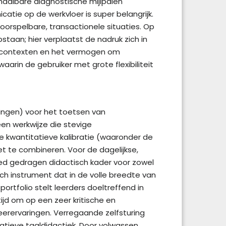
haalbare diagnostische mijlpalen
tie op de werkvloer is super belangrijk.
oorspelbare, transactionele situaties. Op
taan; hier verplaatst de nadruk zich in
re contexten en het vermogen om
rin de gebruiker met grote flexibiliteit
vingen) voor het toetsen van
en werkwijze die stevige
e kwantitatieve kalibratie (waaronder de
t te combineren. Voor de dagelijkse,
reed gedragen didactisch kader voor zowel
sch instrument dat in de volle breedte van
ortfolio stelt leerders doeltreffend in
ijd om op een zeer kritische en
eerervaringen. Verregaande zelfsturing
ieve taaldidactiek. Door volwassen