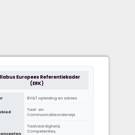
llabus Europees Referentiekader
(ERK)
ur
BV&T opleiding en advies
Taal- en
ebied
Communicatieonderwijs
Taalvaardigheid,
Competenties,
concepten