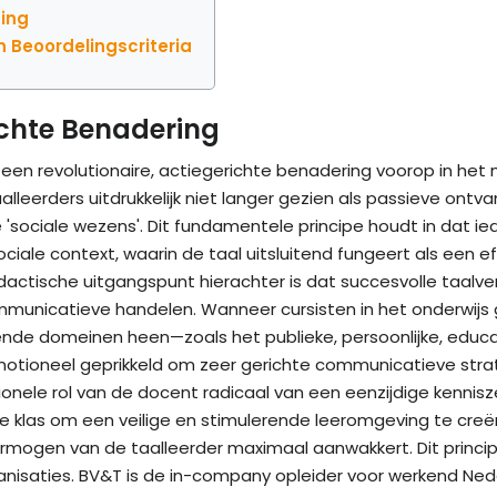
sing
n Beoordelingscriteria
ichte Benadering
 een revolutionaire, actiegerichte benadering voorop in het
alleerders uitdrukkelijk niet langer gezien als passieve on
 'sociale wezens'. Dit fundamentele principe houdt in dat ied
ociale context, waarin de taal uitsluitend fungeert als een 
didactische uitgangspunt hierachter is dat succesvolle taalv
mmunicatieve handelen. Wanneer cursisten in het onderwijs
nde domeinen heen—zoals het publieke, persoonlijke, educat
motioneel geprikkeld om zeer gerichte communicatieve strat
tionele rol van de docent radicaal van een eenzijdige kennis
de klas om een veilige en stimulerende leeromgeving te cre
mogen van de taalleerder maximaal aanwakkert. Dit principe
anisaties. BV&T is de in-company opleider voor werkend Ne