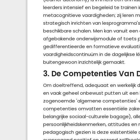
leerders intensief en begeleid te trainen
metacognitieve vaardigheden; zij leren me
strategisch inrichten van lesprogramma'
beschikbare schalen. Men kan vanuit een 
afgebakende onderwijsmodule of toets p
gedifferentieerde en formatieve evaluat
vaardigheidscontinuüm in de dagelijkse k
buitengewoon inzichtelijk gemaakt.
3. De Competenties Van 
Om doeltreffend, adequaat en werkelijk 
en vaak geheel onbewust putten uit een 
zogenoemde 'algemene competenties' ene
competenties omvatten essentiële zaken 
belangrijke sociaal-culturele bagage), a
persoonlijkheidskenmerken, attitudes en
pedagogisch gezien is deze existentiële c
overwegend positief en gezond zelfbeeld,