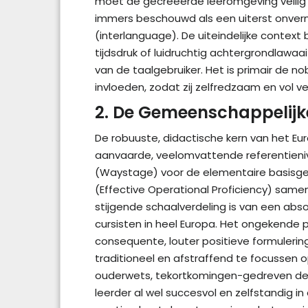
moet de gecreëerde leeromgeving veilig
immers beschouwd als een uiterst onvermi
(interlanguage). De uiteindelijke contex
tijdsdruk of luidruchtig achtergrondla
van de taalgebruiker. Het is primair de 
invloeden, zodat zij zelfredzaam en vol 
2. De Gemeenschappelijk
De robuuste, didactische kern van het Eu
aanvaarde, veelomvattende referentienive
(Waystage) voor de elementaire basisgebr
(Effective Operational Proficiency) sam
stijgende schaalverdeling is van een abs
cursisten in heel Europa. Het ongekende
consequente, louter positieve formulerin
traditioneel en afstraffend te focussen 
ouderwets, tekortkomingen-gedreven defi
leerder al wel succesvol en zelfstandig 