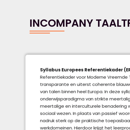
INCOMPANY TAALT
Syllabus Europees Referentiekader (E
Referentiekader voor Moderne Vreemde T
transparante en uiterst coherente blauwd
van talen binnen heel Europa. In deze syll
onderwijsparadigma van strikte meertalig
meertalige en interculturele benadering 
sociaal wezen. In plaats van passief woo
nadruk sterk op de praktische toepasbaar
werkdomeinen. Hierdoor krijgt het leerp