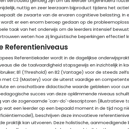
 en vertrouwd genoeg zijn om als leerder ongehinderd fou
jdelijk, nuttig en zeer leerzaam bijproduct tijdens het ac
t bepaalt de zwaarte van de ervaren cognitieve belasting. I
waai wordt er een enorm beroep gedaan op de probleemopl
nobele taak van het onderwijs om de leerders intensief bew
vertrouwen weten hoe zij linguïstische beperkingen effectief
e Referentieniveaus
ropees Referentiekader wordt in de dagelijkse onderwijspra
aus die de taalvaardigheid stapsgewijs en inzichtelijk in ka
uiker; B1 (Threshold) en B2 (Vantage) voor de steeds zelfst
en met C2 (Mastery) voor de uiterst vaardige en competente
olute en onschatbare didactische waarde gebleken voor curr
 pedagogische succes van deze opklimmende niveaus schuilt 
g van de zogenaamde 'can-do'-descriptoren (illustratieve ta
op wat een leerder op een bepaald moment in de tijd nog ní
ciëntiemodel), beschrijven deze innovatieve referentieniv
in de praktijk kan uitvoeren. Deze holistische, aanmoedigend