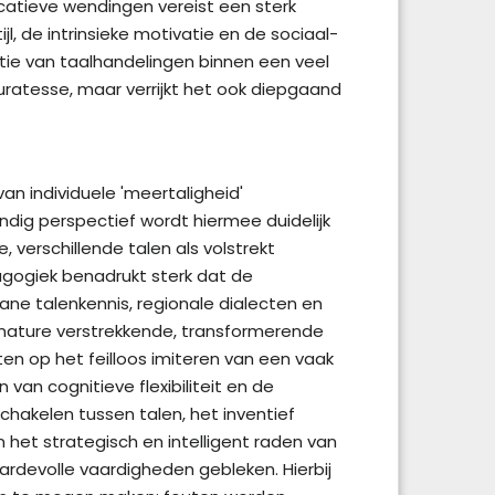
atieve wendingen vereist een sterk
l, de intrinsieke motivatie en de sociaal-
atie van taalhandelingen binnen een veel
uratesse, maar verrijkt het ook diepgaand
an individuele 'meertaligheid'
ndig perspectief wordt hiermee duidelijk
verschillende talen als volstrekt
agogiek benadrukt sterk dat de
edane talenkennis, regionale dialecten en
an nature verstrekkende, transformerende
ten op het feilloos imiteren van een vaak
van cognitieve flexibiliteit en de
akelen tussen talen, het inventief
het strategisch en intelligent raden van
ardevolle vaardigheden gebleken. Hierbij