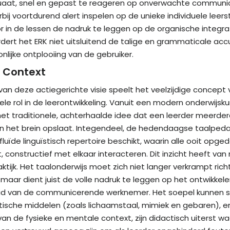
uaat, snel en gepast te reageren op onverwachte communic
j voortdurend alert inspelen op de unieke individuele leerstij
or in de lessen de nadruk te leggen op de organische integr
ert het ERK niet uitsluitend de talige en grammaticale acc
nlijke ontplooiing van de gebruiker.
n Context
n deze actiegerichte visie speelt het veelzijdige concept v
le rol in de leerontwikkeling. Vanuit een modern onderwijsku
t traditionele, achterhaalde idee dat een leerder meerdere, 
in het brein opslaat. Integendeel, de hedendaagse taalped
 fluïde linguïstisch repertoire beschikt, waarin alle ooit opg
t, constructief met elkaar interacteren. Dit inzicht heeft v
tijk. Het taalonderwijs moet zich niet langer verkrampt rich
aar dient juist de volle nadruk te leggen op het ontwikkelen 
d van de communicerende werknemer. Het soepel kunnen sch
sche middelen (zoals lichaamstaal, mimiek en gebaren), en 
 de fysieke en mentale context, zijn didactisch uiterst wa