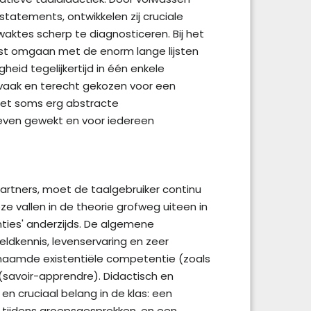
statements, ontwikkelen zij cruciale
waktes scherp te diagnosticeren. Bij het
ust omgaan met de enorm lange lijsten
eid tegelijkertijd in één enkele
vaak en terecht gekozen voor een
het soms erg abstracte
 leven gewekt en voor iedereen
rtners, moet de taalgebruiker continu
 vallen in de theorie grofweg uiteen in
ies' anderzijds. De algemene
ldkennis, levenservaring en zeer
genaamde existentiële competentie (zoals
(savoir-apprendre). Didactisch en
en cruciaal belang in de klas: een
 tijdens groepsgesprekken, en een