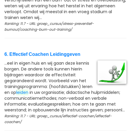
verschijnselen van een burn-out of stress en overbelasting,
weten wij uit ervaring hoe het herstel in het algemeen
verloopt. Omdat wij meestal in een vroeg stadium al
trainen weten wij...
Ranking: 11.7 - URL: groep_cursus/stress-preventief-
burnout/coaching-burn-out-training/
6. Effectief Coachen Leidinggeven
...eel in eigen huis en wij gaan deze kennis
borgen. De andere tools kunnen hierin
bijdragen waardoor de effectiviteit
gegarandeerd wordt. Voorbeeld van het
trainingsprogramma: (hoofdstukken) leren
en op
leiden
in uw organisatie; didactische hulpmiddelen;
communicatiemethodes; non-verbaal en verbale
informatie; evaluatiegesprekken; hoe om te gaan met
weerstand; in opbouwende lijn instructies geven; persoonl...
Ranking: 11.7 - URL: groep_cursus/effectief-coachen/effectief-
coachen/