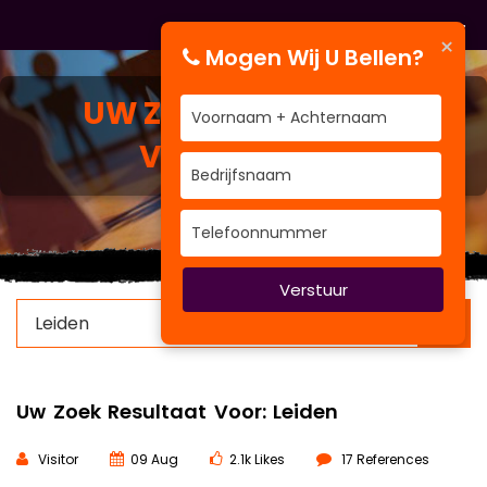
×
Mogen Wij U Bellen?
UW ZOEK RESULTAAT
VOOR:
LEIDEN
Verstuur
×
Uw Zoek Resultaat Voor: Leiden
Visitor
09 Aug
2.1k Likes
17 References