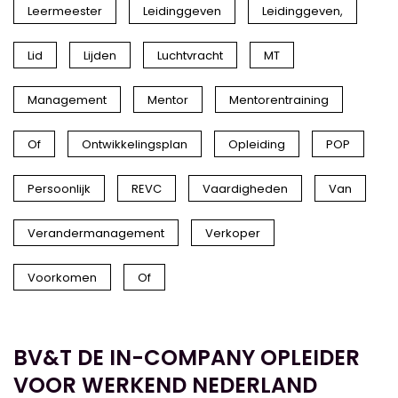
Leermeester
Leidinggeven
Leidinggeven,
Lid
Lijden
Luchtvracht
MT
Management
Mentor
Mentorentraining
Of
Ontwikkelingsplan
Opleiding
POP
Persoonlijk
REVC
Vaardigheden
Van
Verandermanagement
Verkoper
Voorkomen
Of
BV&T DE IN-COMPANY OPLEIDER
VOOR WERKEND NEDERLAND