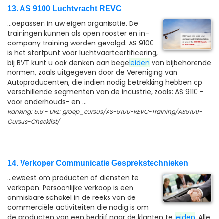
13. AS 9100 Luchtvracht REVC
...oepassen in uw eigen organisatie. De
trainingen kunnen als open rooster en in-
company training worden gevolgd. AS 9100
is het startpunt voor luchtvaartcertificering,
bij BVT kunt u ook denken aan bege
leiden
van bijbehorende
normen, zoals uitgegeven door de Vereniging van
Autoproducenten, die indien nodig betrekking hebben op
verschillende segmenten van de industrie, zoals: AS 9110 -
voor onderhouds- en ...
Ranking: 5.9 - URL: groep_cursus/AS-9100-REVC-Training/AS9100-
Cursus-Checklist/
14. Verkoper Communicatie Gesprekstechnieken
...eweest om producten of diensten te
verkopen. Persoonlijke verkoop is een
onmisbare schakel in de reeks van de
commerciële activiteiten die nodig is om
de producten van een bedrijf naar de klanten te
leiden
. Alle