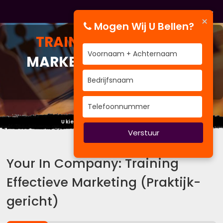
×
Mogen Wij U Bellen?
TRAINING
EFFECTIEVE
MARKETING (PRAKTIJK-
GERICHT)
U kiest BVenT als u scherp wilt trainen
Verstuur
Your In Company: Training
Effectieve Marketing (Praktijk-
gericht)