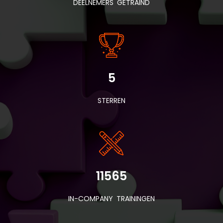
DEELNEMERS GETRAIND
5
STERREN
11565
IN-COMPANY TRAININGEN