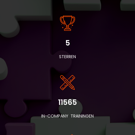
5
STERREN
11565
IN-COMPANY TRAININGEN