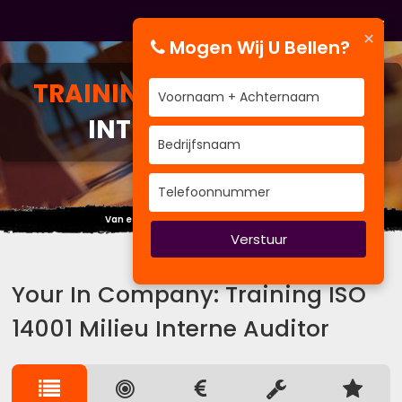
×
Mogen Wij U Bellen?
TRAINING
ISO 14001 MILIEU
INTERNE AUDITOR
Van e-Learning, Enquête tot Onderzoek
Verstuur
Your In Company: Training ISO
14001 Milieu Interne Auditor