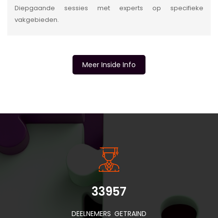
Diepgaande sessies met experts op specifieke
vakgebieden.
Meer Inside Info
INSIDE INFORMATIE
33957
DEELNEMERS GETRAIND