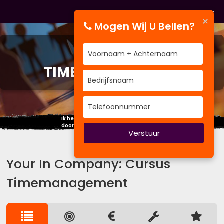
×
Mogen Wij U Bellen?
CURSUS
TIMEMANAGEMENT
Ik heb in mijn leven meer geleerd
door te luisteren dan door te spreken.
Verstuur
Your In Company: Cursus
Timemanagement