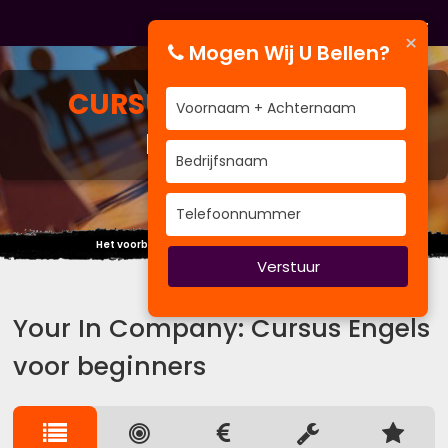
×
Mogen Wij U Bellen?
CURSUS
ENGELS VOOR
BEGINNERS
Het voorbeeld is de grootste van alle theorieën.
Verstuur
Your In Company: Cursus Engels
voor beginners