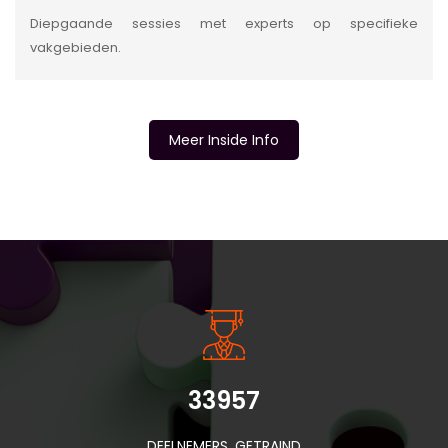
Diepgaande sessies met experts op specifieke
vakgebieden.
Meer Inside Info
INSIDE INFORMATIE
33957
DEELNEMERS GETRAIND