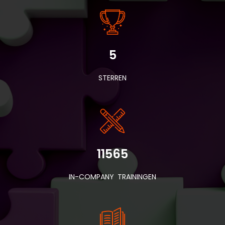
5
STERREN
11565
IN-COMPANY TRAININGEN