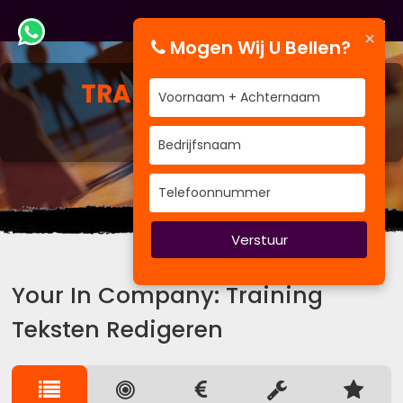
×
Mogen Wij U Bellen?
TRAINING
TEKSTEN
REDIGEREN
BV&T traint voor Bedrijven
Verstuur
Your In Company: Training
Teksten Redigeren