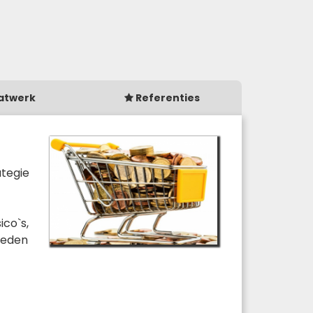
atwerk
Referenties
ategie
ico`s,
gheden