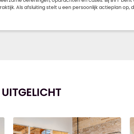
leerzame oefeningen, opdrachten en cases. Bij BVT bent 
raktijk. Als afsluiting stelt u een persoonlijk actieplan op
 UITGELICHT