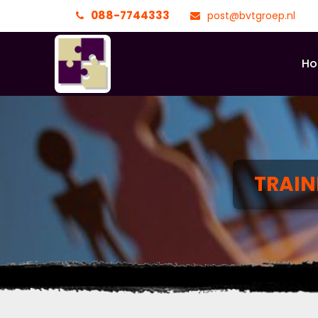
088-7744333
post@bvtgroep.nl
H
TRAI