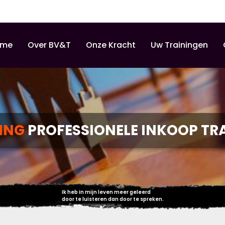
ome
Over BV&T
Onze Kracht
Uw Trainingen
NING
PROFESSIONELE INKOOP TR
Ik heb in mijn leven meer geleerd
door te luisteren dan door te spreken.