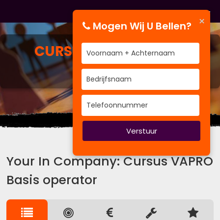
×
Mogen Wij U Bellen?
CURSUS
VAPRO BASIS
OPERATOR
Wij kennen de weg.
Verstuur
Your In Company: Cursus VAPRO
Basis operator