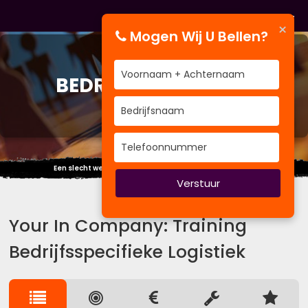
×
Mogen Wij U Bellen?
TRAINING
BEDRIJFSSPECIFIEKE
LOGISTIEK
Een slecht werkman geeft zijn gereedschap de schuld.
Verstuur
Your In Company: Training
Bedrijfsspecifieke Logistiek