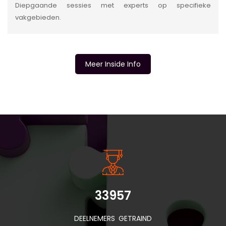
Diepgaande sessies met experts op specifieke
vakgebieden.
Meer Inside Info
INSIDE INFORMATIE
33957
DEELNEMERS GETRAIND