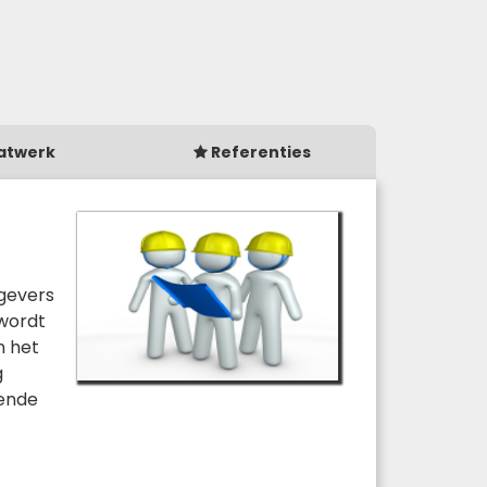
atwerk
Referenties
tgevers
 wordt
n het
g
fende