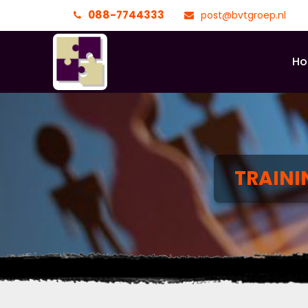
088-7744333
post@bvtgroep.nl
H
TRAIN