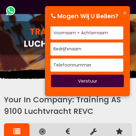
×
Mogen Wij U Bellen?
TRAINING
AS 9100
LUCHTVRACHT REVC
Wij kennen de weg.
Verstuur
Your In Company: Training AS
9100 Luchtvracht REVC