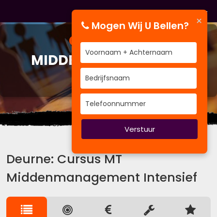
×
Mogen Wij U Bellen?
CURSUS
MT
MIDDENMANAGEMENT
INTENSIEF
Uit het verleden kun je leren.
Verstuur
Deurne: Cursus MT
Middenmanagement Intensief