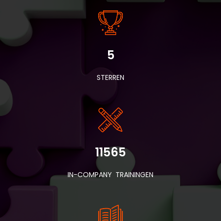
5
STERREN
11565
IN-COMPANY TRAININGEN