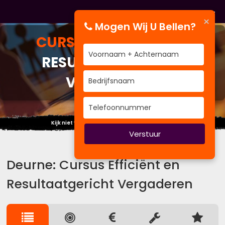
×
Mogen Wij U Bellen?
CURSUS
EFFICIËNT EN
RESULTAATGERICHT
VERGADEREN
Kijk niet veel betekenend maar beteken veel.
Verstuur
Deurne: Cursus Efficiënt en
Resultaatgericht Vergaderen