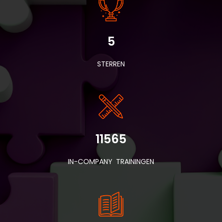
5
STERREN
11565
IN-COMPANY TRAININGEN