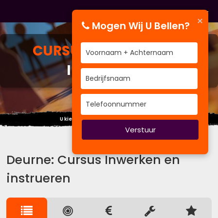
×
Mogen Wij U Bellen?
CURSUS
INWERKEN EN
INSTRUEREN
U kiest BVenT als u scherp wilt trainen
Verstuur
Deurne: Cursus Inwerken en
instrueren