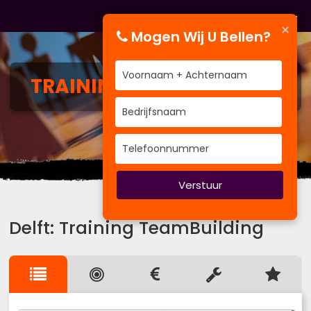
×
Mogen Wij U Bellen?
TRAINING
TEAMBUILDING
Hoe wilt u groeien.
Verstuur
Delft: Training TeamBuilding