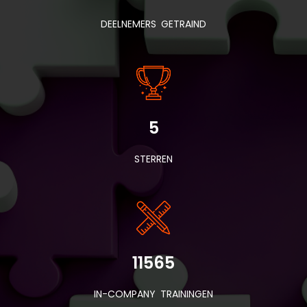
DEELNEMERS GETRAIND
5
STERREN
11565
IN-COMPANY TRAININGEN