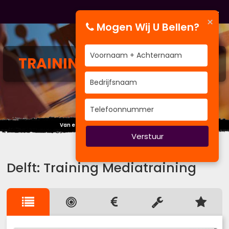
×
Mogen Wij U Bellen?
TRAINING
MEDIATRAINING
Van e-Learning, Enquête tot Onderzoek
Verstuur
Delft: Training Mediatraining