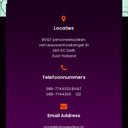
Locaties
BV&T personeelszaken
van Leeuwenhoeksingel 41
2611 AC Delft
Zuid-Holland
Telefoonnummers
088-7744333 BV&T
088-7744300 QD
Email Address
post@bvtopleiding.nl