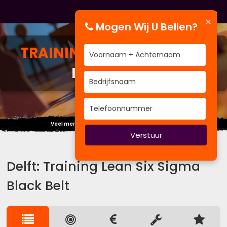
×
Mogen Wij U Bellen?
TRAINING
LEAN SIX SIGMA
BLACK BELT
Veel mensen kiezen de weg van vooroordelen.
Verstuur
Delft: Training Lean Six Sigma
Black Belt