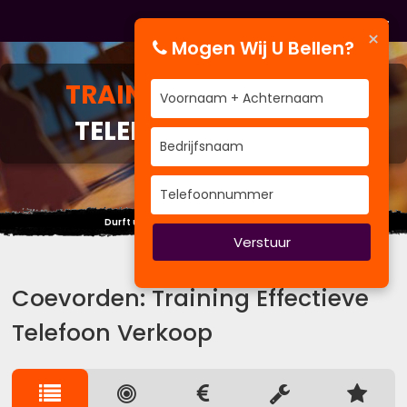
×
Mogen Wij U Bellen?
TRAINING
EFFECTIEVE
TELEFOON VERKOOP
Durft u zichzelf kwetsbaar op te stellen?
Verstuur
Coevorden: Training Effectieve
Telefoon Verkoop