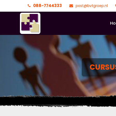
088-7744333
post@bvtgroep.nl
H
CURSU