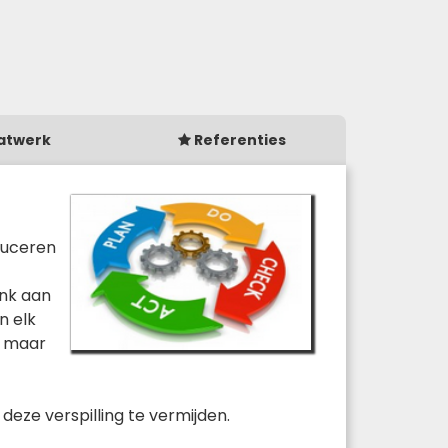
atwerk
Referenties
oduceren
enk aan
n elk
t maar
deze verspilling te vermijden.