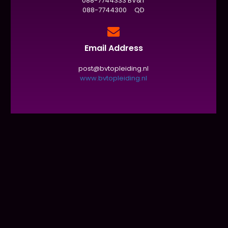
088-7744333 BV&T
088-7744300 QD
Email Address
post@bvtopleiding.nl
www.bvtopleiding.nl