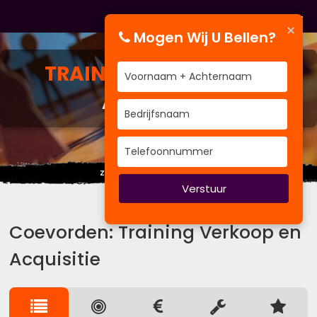
×
Mogen Wij U Bellen?
TRAINING
VERKOOP EN
ACQUISITIE
Ziet u het detail of het geheel?
Verstuur
Coevorden: Training Verkoop en
Acquisitie