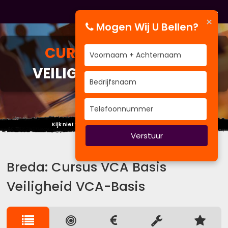
×
Mogen Wij U Bellen?
CURSUS
VCA BASIS
VEILIGHEID VCA-BASIS
Kijk niet veel betekenend maar beteken veel.
Verstuur
Breda: Cursus VCA Basis
Veiligheid VCA-Basis