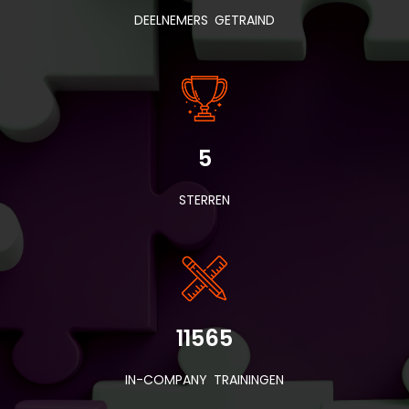
DEELNEMERS GETRAIND
5
STERREN
11565
IN-COMPANY TRAININGEN