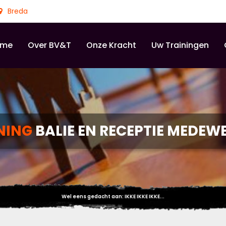
Breda
ome
Over BV&T
Onze Kracht
Uw Trainingen
NING
BALIE EN RECEPTIE MEDEW
Wel eens gedacht aan: IKKE IKKE IKKE...