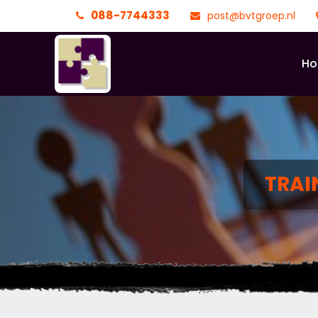
088-7744333
post@bvtgroep.nl
H
TRAI