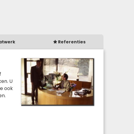
atwerk
Referenties
f
ken. U
te ook
en.