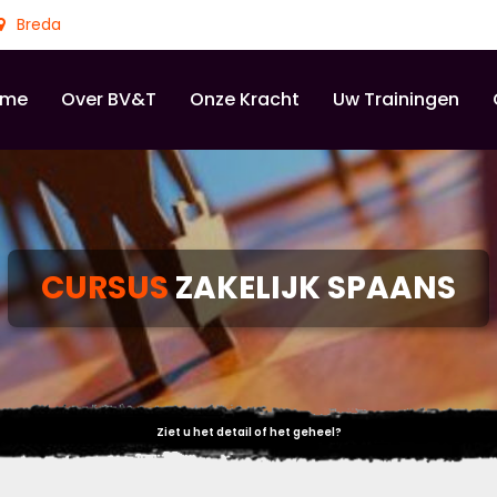
Breda
ome
Over BV&T
Onze Kracht
Uw Trainingen
CURSUS
ZAKELIJK SPAANS
Ziet u het detail of het geheel?