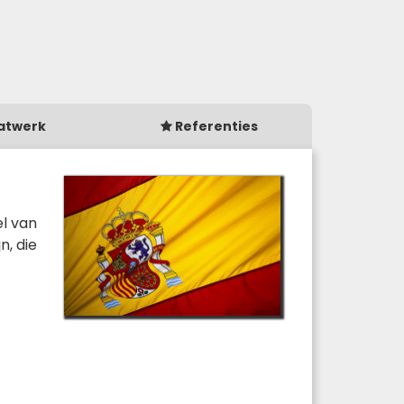
atwerk
Referenties
el van
n, die