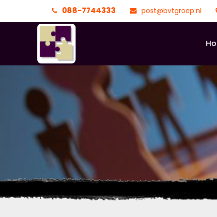
088-7744333
post@bvtgroep.nl
H