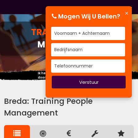
×
Mogen Wij U Bellen?
TRAINING
PEOPLE
MANAGEMENT
Ik heb in mijn leven meer geleerd
door te luisteren dan door te spreken.
Verstuur
Breda: Training People
Management