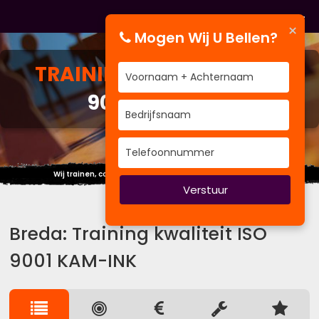
×
Mogen Wij U Bellen?
TRAINING
KWALITEIT ISO
9001 KAM-INK
Wij trainen, coachen om uw performance te verbeteren
Verstuur
Breda: Training kwaliteit ISO
9001 KAM-INK