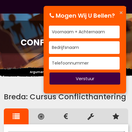
×
Mogen Wij U Bellen?
CURSUS
CONFLICTHANTERING
Argumenten moet je niet tellen, maar wegen.
Verstuur
Breda: Cursus Conflicthantering