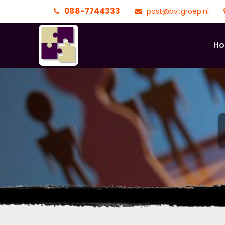
088-7744333
post@bvtgroep.nl
H