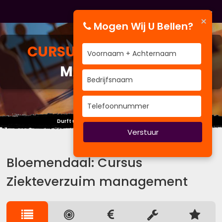
×
Mogen Wij U Bellen?
CURSUS
ZIEKTEVERZUIM
MANAGEMENT
Durft u zichzelf kwetsbaar op te stellen?
Verstuur
Bloemendaal: Cursus
Ziekteverzuim management