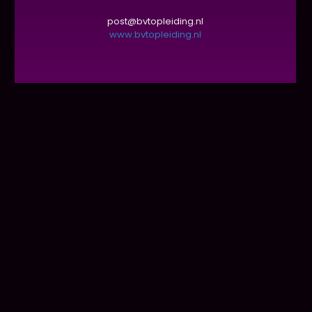
post@bvtopleiding.nl
www.bvtopleiding.nl