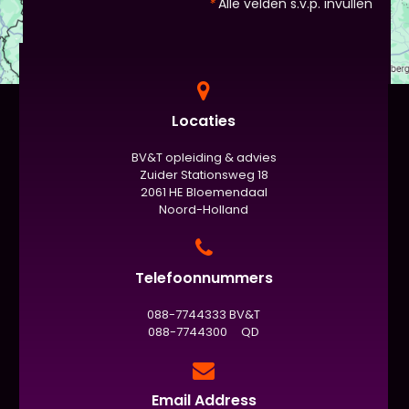
*
Alle velden s.v.p. invullen
Locaties
BV&T opleiding & advies
Zuider Stationsweg 18
2061 HE Bloemendaal
Noord-Holland
Telefoonnummers
088-7744333 BV&T
088-7744300 QD
Email Address