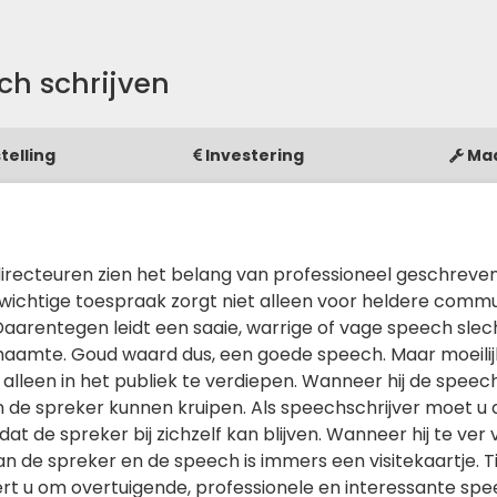
ch schrijven
telling
Investering
Ma
recteuren zien het belang van professioneel geschreve
nwichtige toespraak zorgt niet alleen voor heldere commu
Daarentegen leidt een saaie, warrige of vage speech slec
amte. Goud waard dus, een goede speech. Maar moeilij
et alleen in het publiek te verdiepen. Wanneer hij de speec
van de spreker kunnen kruipen. Als speechschrijver moet u 
 de spreker bij zichzelf kan blijven. Wanneer hij te ver v
an de spreker en de speech is immers een visitekaartje. T
ert u om overtuigende, professionele en interessante spe