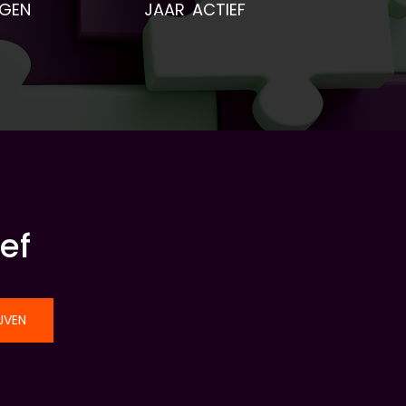
NGEN
JAAR ACTIEF
ef
JVEN