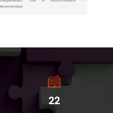
vakgebieden. Ook in Noord-Holland -
Bloemendaal
22