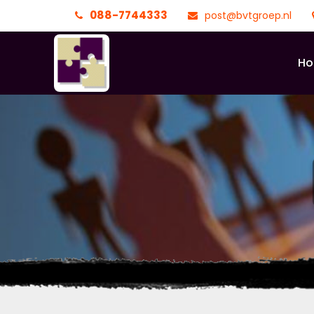
088-7744333
post@bvtgroep.nl
H