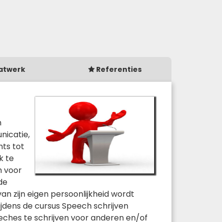
atwerk
Referenties
n
nicatie,
hts tot
k te
h voor
de
an zijn eigen persoonlijkheid wordt
ijdens de cursus Speech schrijven
eches te schrijven voor anderen en/of