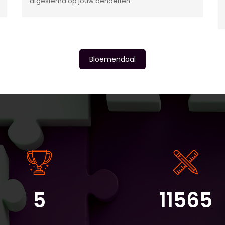
afgestemd op jouw behoeften.
Bloemendaal
5
11565