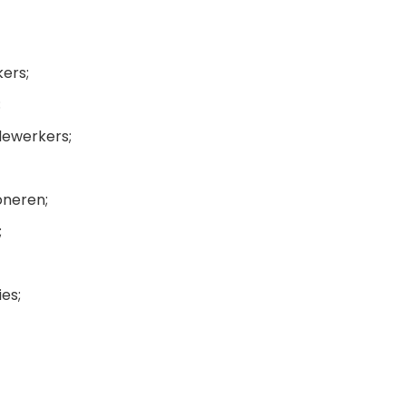
ers;
;
ewerkers;
oneren;
;
es;