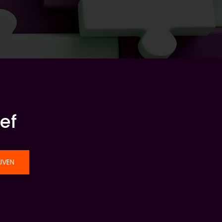
ef
JVEN