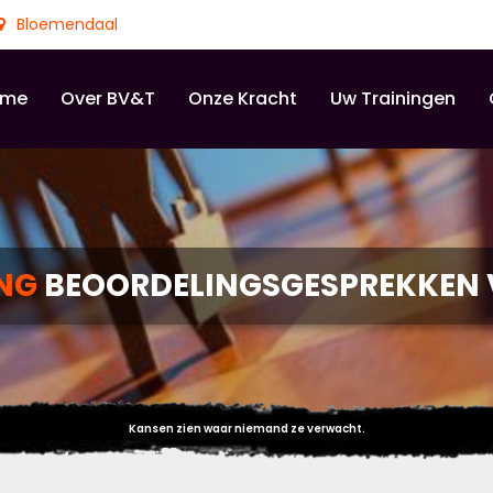
Bloemendaal
ome
Over BV&T
Onze Kracht
Uw Trainingen
ING
BEOORDELINGSGESPREKKEN 
Kansen zien waar niemand ze verwacht.