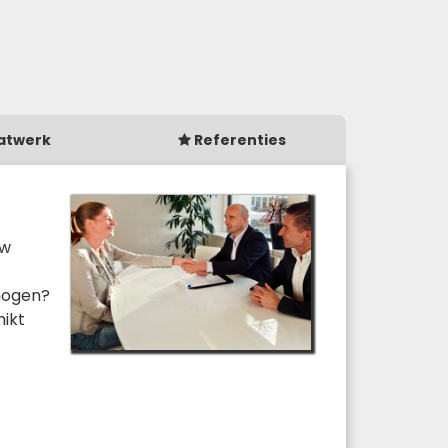
atwerk
Referenties
uw
hogen?
hikt