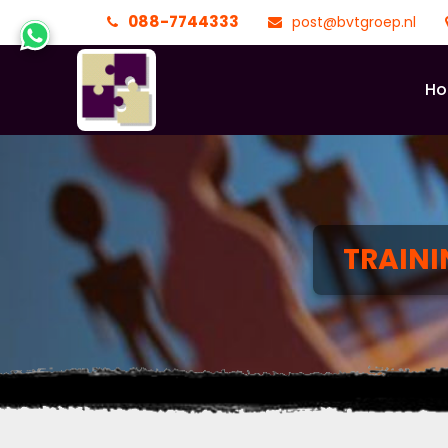
088-7744333
post@bvtgroep.nl
H
TRAIN