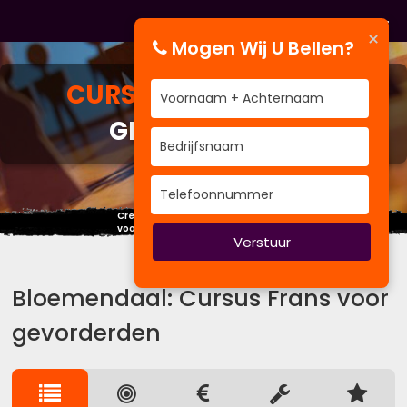
×
Mogen Wij U Bellen?
CURSUS
FRANS VOOR
GEVORDERDEN
Creëer nu je eigen toekomst,
voordat een ander het voor je doet.
Verstuur
Bloemendaal: Cursus Frans voor
gevorderden