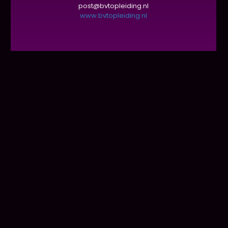
post@bvtopleiding.nl
www.bvtopleiding.nl