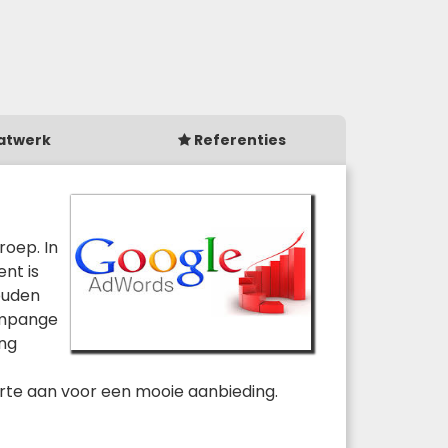
atwerk
Referenties
roep. In
ent is
houden
ampange
ing
ferte aan voor een mooie aanbieding.