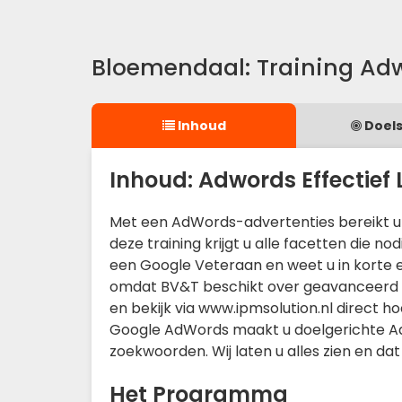
Bloemendaal: Training Adwo
Inhoud
Doels
Inhoud: Adwords Effectief L
Met een AdWords-advertenties bereikt u z
deze training krijgt u alle facetten die n
een Google Veteraan en weet u in korte en
omdat BV&T beschikt over geavanceerd 
en bekijk via www.ipmsolution.nl direct h
Google AdWords maakt u doelgerichte A
zoekwoorden. Wij laten u alles zien en da
Het Programma