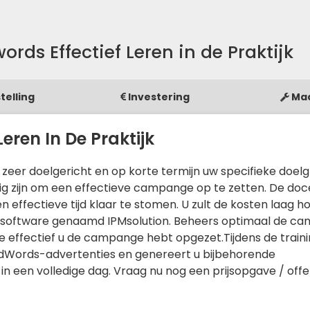
rds Effectief Leren in de Praktijk
telling
Investering
Ma
eren In De Praktijk
eer doelgericht en op korte termijn uw specifieke doelg
odig zijn om een effectieve campange op te zetten. De doc
 effectieve tijd klaar te stomen. U zult de kosten laag 
software genaamd IPMsolution. Beheers optimaal de c
oe effectief u de campange hebt opgezet.Tijdens de train
dWords-advertenties en genereert u bijbehorende
t in een volledige dag. Vraag nu nog een prijsopgave / of