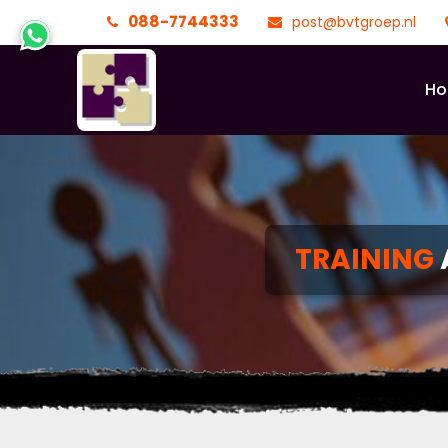
088-7744333
post@bvtgroep.nl
H
TRAINING