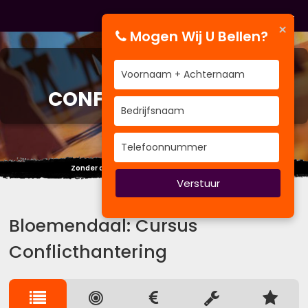
×
Mogen Wij U Bellen?
CURSUS
CONFLICTHANTERING
Zonder de dalen geniet je niet van de pieken.
Verstuur
Bloemendaal: Cursus
Conflicthantering