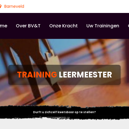
Barneveld
ome
Over BV&T
Onze Kracht
Uw Trainingen
TRAINING
LEERMEESTER
Durft u zichzelf kwetsbaar op te stellen?