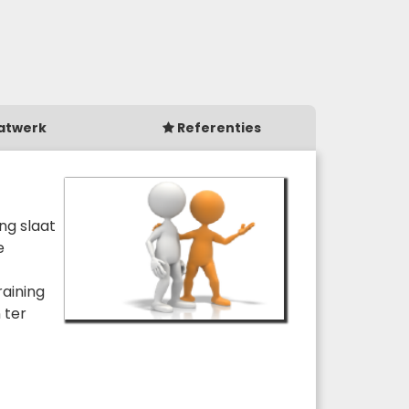
atwerk
Referenties
ng slaat
e
raining
 ter