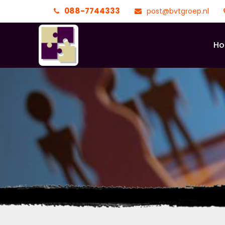
088-7744333
post@bvtgroep.nl
H