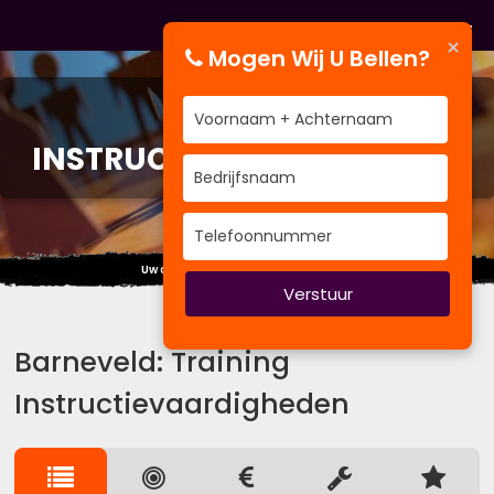
×
Mogen Wij U Bellen?
TRAINING
INSTRUCTIEVAARDIGHEDEN
Uw doelstelling is ons uitgangspunt
Verstuur
Barneveld: Training
Instructievaardigheden