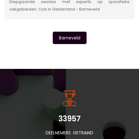
Diepgaande sessies met experts op specifieke
vakgebieden. Ook in Gelderland - Barneveld
Barneveld
INSIDE INFORMATIE
33957
DEELNEMERS GETRAIND