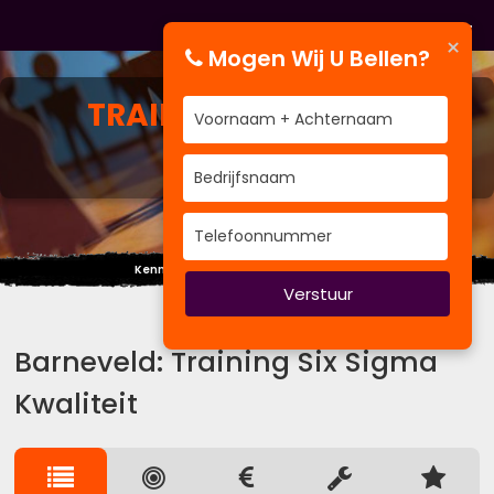
×
Mogen Wij U Bellen?
TRAINING
SIX SIGMA
KWALITEIT
Kennis kun je niet eisen of afdwingen.
Verstuur
Barneveld: Training Six Sigma
Kwaliteit