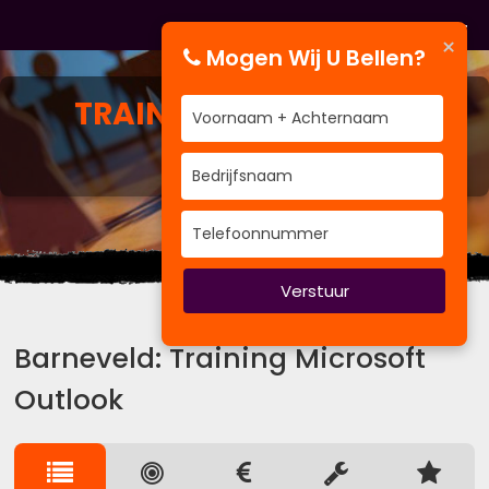
×
Mogen Wij U Bellen?
TRAINING
MICROSOFT
OUTLOOK
Wij kennen de weg.
Verstuur
Barneveld: Training Microsoft
Outlook