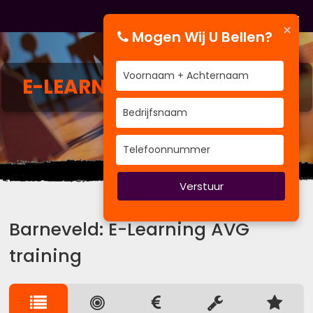
×
Mogen Wij U Bellen?
E-LEARNING
AVG TRAINING
Wij kennen de weg.
Verstuur
Barneveld: E-Learning AVG
training