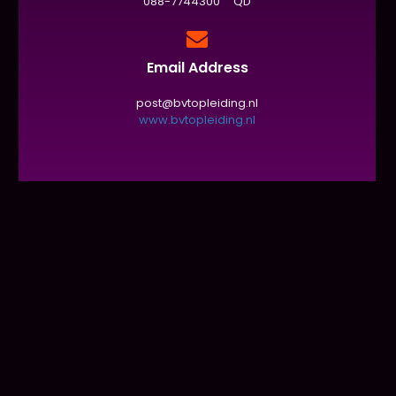
088-7744300 QD
Email Address
post@bvtopleiding.nl
www.bvtopleiding.nl