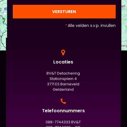
VERSTUREN
*
Alle velden s.v.p. invullen
Locaties
BV&T Detachering
Stationsplein 4
3771 ES Barneveld
Gelderland
Telefoonnummers
088-7744333 BV&T