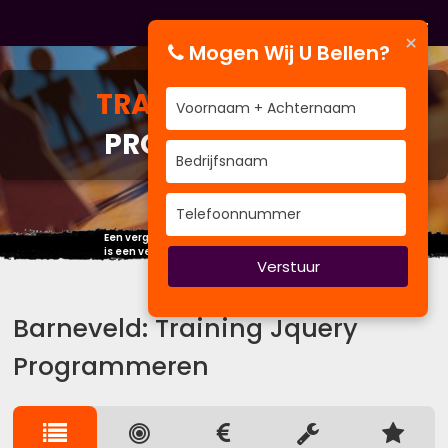
×
Mogen Wij U Bellen?
TRAINING
JQUERY
PROGRAMMEREN
Een vergadering waarin iedereen het eens is,
is een verloren vergadering.
Verstuur
Barneveld: Training Jquery
Programmeren