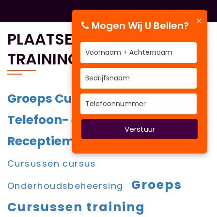
×
Mogen Wij U Bellen?
PLAATSEN WAAR BV&T
TRAININGEN VERZORGT
Groeps Cursussen training
Telefoon- en
Verstuur
Receptiemedewerker
Groeps
Cursussen cursus
Groeps
Onderhoudsbeheersing
Cursussen training