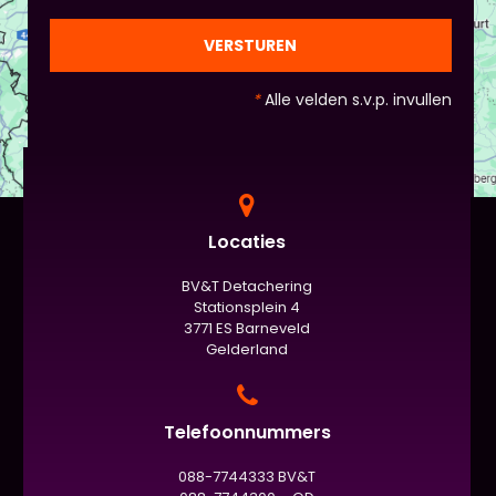
VERSTUREN
*
Alle velden s.v.p. invullen
Locaties
BV&T Detachering
Stationsplein 4
3771 ES Barneveld
Gelderland
Telefoonnummers
088-7744333 BV&T