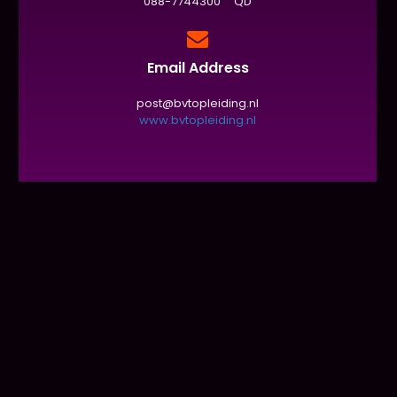
088-7744300 QD
Email Address
post@bvtopleiding.nl
www.bvtopleiding.nl