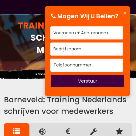
×
Mogen Wij U Bellen?
TRAINING
NEDERLANDS
SCHRIJVEN VOOR
MEDEWERKERS
Kansen zien waar niemand ze verwacht.
Verstuur
Barneveld: Training Nederlands
schrijven voor medewerkers