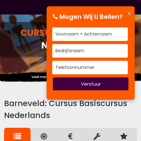
×
Mogen Wij U Bellen?
CURSUS
BASISCURSUS
NEDERLANDS
Veel mensen kiezen de weg van vooroordelen.
Verstuur
Barneveld: Cursus Basiscursus
Nederlands