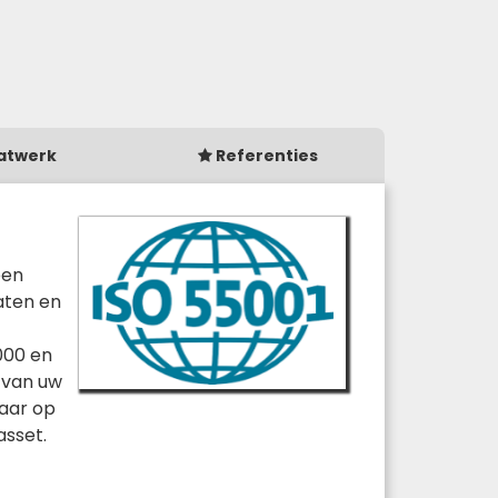
atwerk
Referenties
een
aten en
000 en
 van uw
maar op
asset.