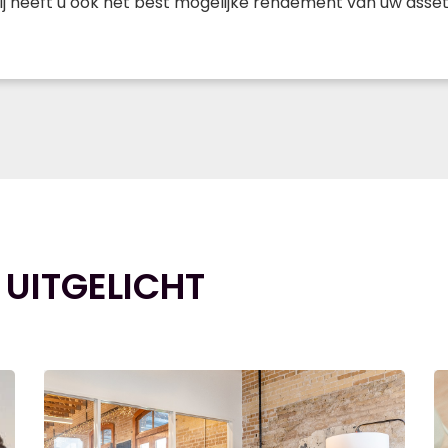
bij heeft u ook het best mogelijke rendement van uw asset
 UITGELICHT