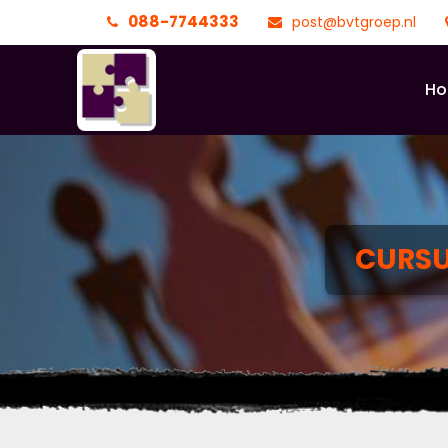
088-7744333
post@bvtgroep.nl
H
CURS