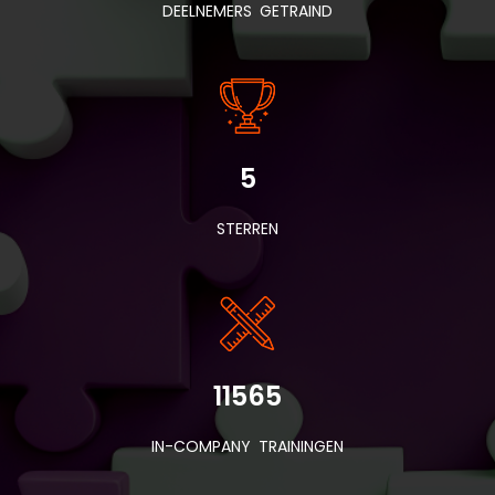
DEELNEMERS GETRAIND
5
STERREN
11565
IN-COMPANY TRAININGEN