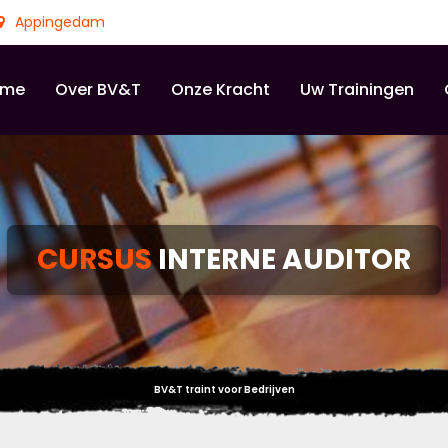
Appingedam
ome
Over BV&T
Onze Kracht
Uw Trainingen
CURSUS
INTERNE AUDITOR
BV&T traint voor Bedrijven