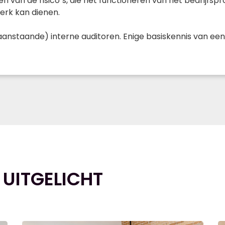
n van de risico`s, die het functioneren van het bedrijfsp
werk kan dienen.
(aanstaande) interne auditoren. Enige basiskennis van ee
 UITGELICHT