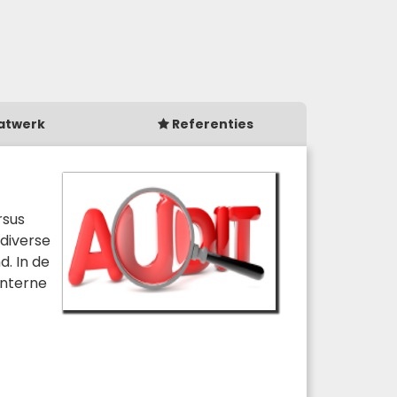
atwerk
Referenties
rsus
 diverse
. In de
interne