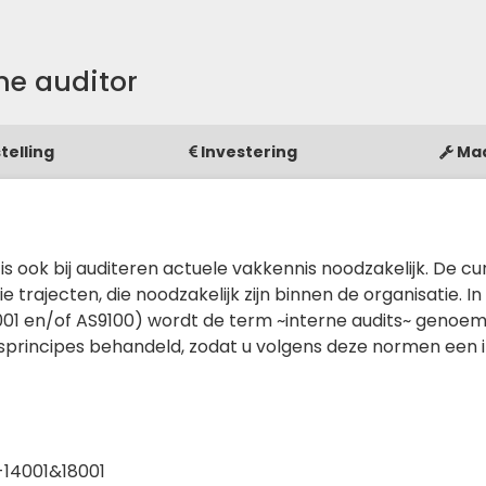
ne auditor
telling
Investering
Ma
 is ook bij auditeren actuele vakkennis noodzakelijk. De cu
 trajecten, die noodzakelijk zijn binnen de organisatie. In
01 en/of AS9100) wordt de term ~interne audits~ genoemd
isprincipes behandeld, zodat u volgens deze normen een 
1-14001&18001