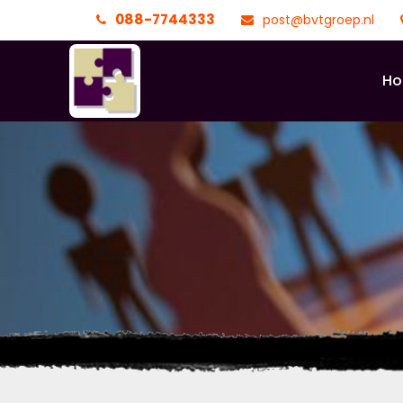
088-7744333
post@bvtgroep.nl
H