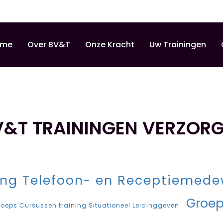
ome
Over BV&T
Onze Kracht
Uw Trainingen
&T TRAININGEN VERZOR
ing Telefoon- en Receptiemed
Groep
roeps Cursussen training Situationeel Leidinggeven