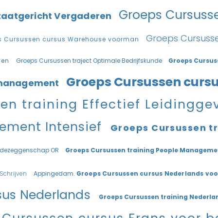
Groeps Cursuss
ltaatgericht Vergaderen
Groeps Cursusse
s Cursussen cursus Warehouse voorman
even
Groeps Cursussen traject Optimale Bedrijfskunde
Groeps Cursuss
Groeps Cursussen curs
ctmanagement
en training Effectief Leidingg
ment Intensief
Groeps Cursussen tr
Medezeggenschap OR
Groeps Cursussen training People Managem
 Schrijven
Appingedam.
Groeps Cursussen cursus Nederlands voo
sus Nederlands
Groeps Cursussen training Nederlan