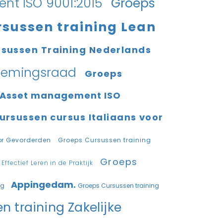
nt ISO 9001:2015
Groeps
sussen training Lean
sussen Training Nederlands
rnemingsraad
Groeps
 Asset management ISO
ursussen cursus Italiaans voor
or Gevorderden
Groeps Cursussen training
Groeps
fectief Leren in de Praktijk
Appingedam.
ng
Groeps Cursussen training
 training Zakelijke