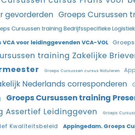
 Cursussen cursus Frans voor 
or gevorderden
Groeps Cursussen tr
eps Cursussen training Bedrijfsspecifieke Logistie
s VCA voor leidinggevenden VCA-VOL
Groeps
rsussen training Zakelijke Briev
ermeester
App
Groeps Cursussen cursus Notuleren
akelijk Nederlands corresponderen
Groeps Cursussen training Prese
ng
g Assertief Leidinggeven
Groeps Cursusse
ief Kwaliteitsbeleid
Appingedam.
Groeps Cu