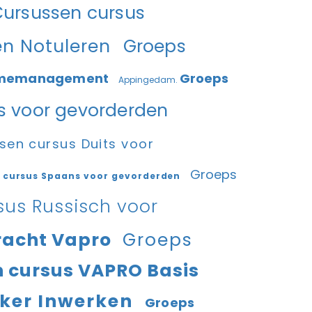
ursussen cursus
en Notuleren
Groeps
Timemanagement
Groeps
Appingedam.
s voor gevorderden
en cursus Duits voor
Groeps
 cursus Spaans voor gevorderden
us Russisch voor
racht Vapro
Groeps
 cursus VAPRO Basis
rker Inwerken
Groeps