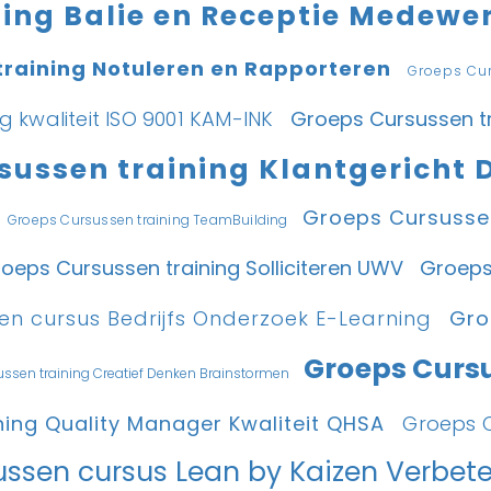
ning Balie en Receptie Medewe
training Notuleren en Rapporteren
Groeps Cu
g kwaliteit ISO 9001 KAM-INK
Groeps Cursussen tr
sussen training Klantgericht
Groeps Cursussen
Groeps Cursussen training TeamBuilding
oeps Cursussen training Solliciteren UWV
Groeps
en cursus Bedrijfs Onderzoek E-Learning
Gro
Groeps Cursu
ssen training Creatief Denken Brainstormen
ning Quality Manager Kwaliteit QHSA
Groeps C
ussen cursus Lean by Kaizen Verb