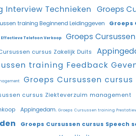
g Interview Technieken
Groeps Cu
ussen training Beginnend Leidinggeven
Groeps 
Groeps Cursussen 
 Effectieve Telefoon Verkoop
Appinged
ursussen cursus Zakelijk Duits
sussen training Feedback Gev
Groeps Cursussen cursus
management
sussen cursus Ziekteverzuim management
Inkoop
Appingedam.
Groeps Cursussen training Prestati
eden
Groeps Cursussen cursus Speech s