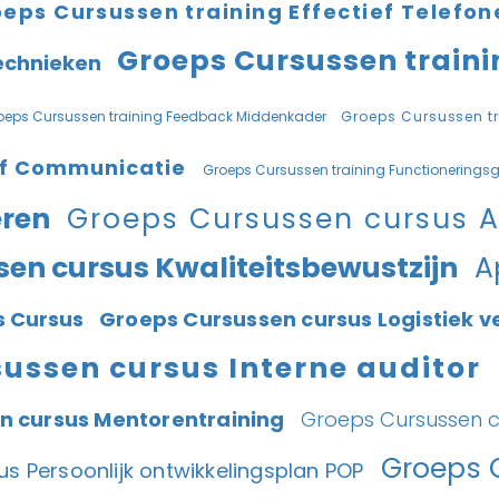
eps Cursussen training Effectief Telefo
Groeps Cursussen traini
echnieken
oeps Cursussen training Feedback Middenkader
Groeps Cursussen 
ief Communicatie
Groeps Cursussen training Functionerings
eren
Groeps Cursussen cursus 
en cursus Kwaliteitsbewustzijn
A
is Cursus
Groeps Cursussen cursus Logistiek 
ussen cursus Interne auditor
n cursus Mentorentraining
Groeps Cursussen coa
Groeps 
s Persoonlijk ontwikkelingsplan POP