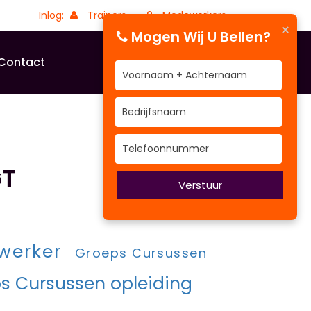
Inlog:
Trainers
Medewerkers
×
Mogen Wij U Bellen?
Contact
GT
Verstuur
ewerker
Groeps Cursussen
s Cursussen opleiding