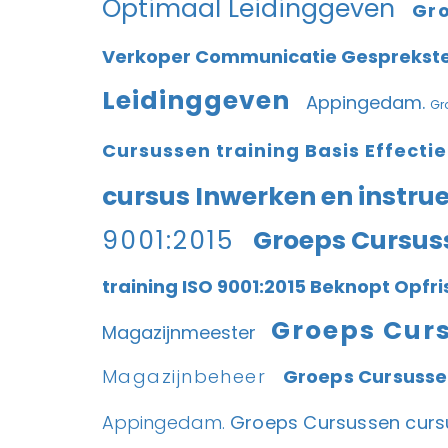
Optimaal Leidinggeven
Gro
Verkoper Communicatie Gesprekst
Leidinggeven
Appingedam.
Gr
Cursussen training Basis Effect
cursus Inwerken en instru
9001:2015
Groeps Cursuss
training ISO 9001:2015 Beknopt Opfr
Groeps Curs
Magazijnmeester
Magazijnbeheer
Groeps Cursusse
Appingedam.
Groeps Cursussen cursu