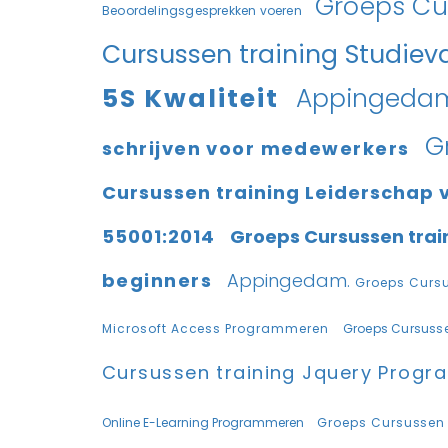
Groeps Cu
Beoordelingsgesprekken voeren
Cursussen training Studie
5S Kwaliteit
Appingeda
G
schrijven voor medewerkers
Cursussen training Leiderschap 
55001:2014
Groeps Cursussen train
beginners
Appingedam.
Groeps Cursu
Microsoft Access Programmeren
Groeps Cursusse
Cursussen training Jquery Prog
Online E-Learning Programmeren
Groeps Cursussen 