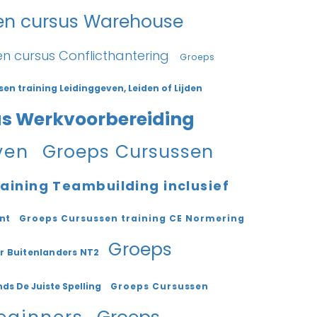
en cursus Warehouse
n cursus Conflicthantering
Groeps
en training Leidinggeven, Leiden of Lijden
us Werkvoorbereiding
even
Groeps Cursussen
aining Teambuilding inclusief
ent
Groeps Cursussen training CE Normering
Groeps
r Buitenlanders NT2
ds De Juiste Spelling
Groeps Cursussen