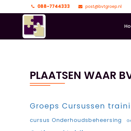
088-7744333
post@bvtgroep.nl
H
PLAATSEN WAAR BV
Groeps Cursussen train
cursus Onderhoudsbeheersing
G