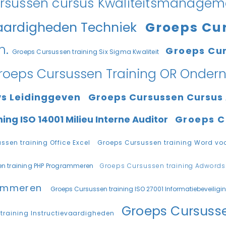
rsussen cursus Kwaliteitsmanageme
vaardigheden Techniek
Groeps Cur
m.
Groeps Cur
Groeps Cursussen training Six Sigma Kwaliteit
roeps Cursussen Training OR Onde
vs Leidinggeven
Groeps Cursussen Cursus
ing ISO 14001 Milieu Interne Auditor
Groeps C
ssen training Office Excel
Groeps Cursussen training Word vo
n training PHP Programmeren
Groeps Cursussen training Adwords Ef
rammeren
Groeps Cursussen training ISO 27001 Informatiebeveiligi
Groeps Cursussen
training Instructievaardigheden