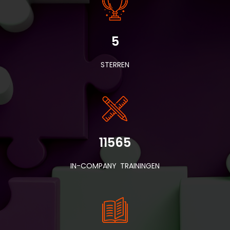
5
STERREN
11565
IN-COMPANY TRAININGEN