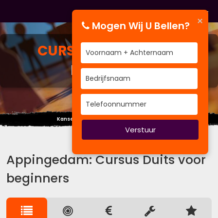
×
Mogen Wij U Bellen?
CURSUS
DUITS VOOR
BEGINNERS
Kansen zien waar niemand ze verwacht.
Verstuur
Appingedam: Cursus Duits voor
beginners