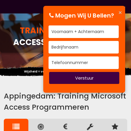
×
Mogen Wij U Bellen?
TRAINING
MICROSOFT
ACCESS PROGRAMMEREN
Wijsheid = verschil kennen tussen wijsheid en kennis.
Verstuur
Appingedam: Training Microsoft
Access Programmeren