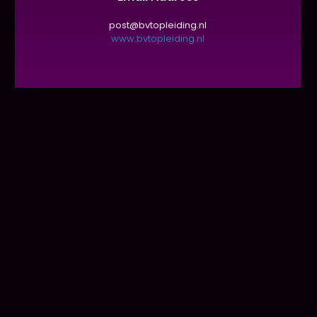
post@bvtopleiding.nl
www.bvtopleiding.nl