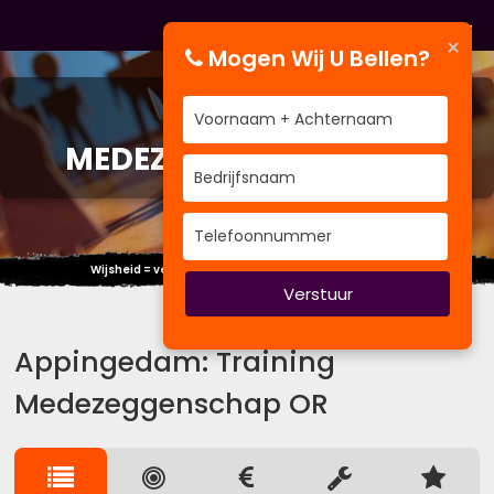
×
Mogen Wij U Bellen?
TRAINING
MEDEZEGGENSCHAP OR
Wijsheid = verschil kennen tussen wijsheid en kennis.
Verstuur
Appingedam: Training
Medezeggenschap OR